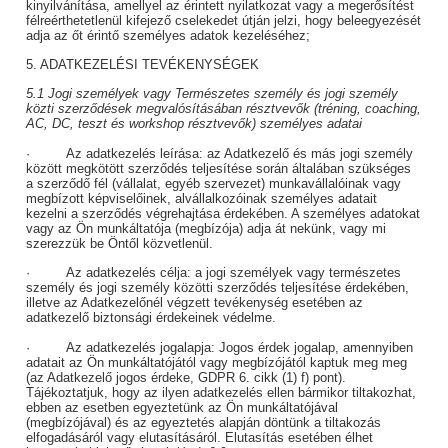
kinyilvánítása, amellyel az érintett nyilatkozat vagy a megerősítést
félreérthetetlenül kifejező cselekedet útján jelzi, hogy beleegyezését
adja az őt érintő személyes adatok kezeléséhez;
5. ADATKEZELÉSI TEVÉKENYSÉGEK
5.1 Jogi személyek vagy Természetes személy és jogi személy
közti szerződések megvalósításában résztvevők (tréning, coaching,
AC, DC, teszt és workshop résztvevők) személyes adatai
·
Az adatkezelés leírása:
az Adatkezelő és más jogi személy
között megkötött szerződés teljesítése során általában szükséges
a szerződő fél (vállalat, egyéb szervezet) munkavállalóinak vagy
megbízott képviselőinek, alvállalkozóinak személyes adatait
kezelni a szerződés végrehajtása érdekében. A személyes adatokat
vagy az Ön munkáltatója (megbízója) adja át nekünk, vagy mi
szerezzük be Öntől közvetlenül.
·
Az adatkezelés célja:
a jogi személyek vagy természetes
személy és jogi személy közötti szerződés teljesítése érdekében,
illetve az Adatkezelőnél végzett tevékenység esetében az
adatkezelő biztonsági érdekeinek védelme.
·
Az adatkezelés jogalapja:
Jogos érdek jogalap, amennyiben
adatait az Ön munkáltatójától vagy megbízójától kaptuk meg meg
(az Adatkezelő jogos érdeke, GDPR 6. cikk (1) f) pont).
Tájékoztatjuk, hogy az ilyen adatkezelés ellen bármikor tiltakozhat,
ebben az esetben egyeztetünk az Ön munkáltatójával
(megbízójával) és az egyeztetés alapján döntünk a tiltakozás
elfogadásáról vagy elutasításáról. Elutasítás esetében élhet