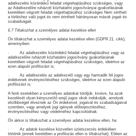
adatkezelés közérdekű feladat végrehajtásához szükséges, vagy
az Adatkezelőre ruházott közhatalmi jogosítványai gyakorlásának
keretében végzett feladat végrehajtásához szükséges Nem sértheti
a törléshez való jogot és nem érintheti hátrányosan mások jogait és
szabadságait.
6.7 Tiltakozhat a személyes adatai kezelése ellen
Ön tiltakozhat a személyes adatai kezelése ellen (GDPR 21. cikk),
amennyiben:
· Az adatkezelés közérdekű feladat végrehajtásához vagy az
adatkezelőre ruházott közhatalmi jogosítvány gyakorlásának
keretében végzett feladat végrehajtásához szükséges, ideértve az
ezen alapuló profilozást is;
· Az adatkezelés az adatkezelő vagy egy harmadik fél jogos
érdekeinek érvényesítéséhez szükséges, ideértve az ezen alapuló
profilozást is;
A fenti esetekben a személyes adatokat töröljük, kivéve, ha azok
kezelését olyan kényszerítő erejű jogos okok indokolják, amelyek
elsőbbséget élveznek az Ön érdekeivel, jogaival és szabadságaival
szemben, vagy amelyek jogi igények előterjesztéséhez,
érvényesítéséhez vagy védelméhez kapcsolódnak.
Ön akkor is tiltakozhat a személyes adatai kezelése ellen, ha:
· Az adatok kezelése közvetlen üzletszerzés érdekében
történik (ennek keretében a profilozás ellen is tiltakozhat); Ebben az