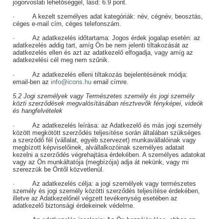
jogorvoslati lehetőséggel, lásd: 6.9 pont.
·
A kezelt személyes adat kategóriák:
név, cégnév, beosztás,
céges e-mail cím, céges telefonszám.
·
Az adatkezelés időtartama:
Jogos érdek jogalap esetén: az
adatkezelés addig tart, amíg Ön be nem jelenti tiltakozását az
adatkezelés ellen és azt az adatkezelő elfogadja, vagy amíg az
adatkezelési cél meg nem szűnik.
·
Az adatkezelés elleni tiltakozás bejelentésének módja:
email-ben az
info@icons.hu
email címre.
5.2 Jogi személyek vagy Természetes személy és jogi személy
közti szerződések megvalósításában résztvevők fényképei, videók
és hangfelvételek
·
Az adatkezelés leírása:
az Adatkezelő és más jogi személy
között megkötött szerződés teljesítése során általában szükséges
a szerződő fél (vállalat, egyéb szervezet) munkavállalóinak vagy
megbízott képviselőinek, alvállalkozóinak személyes adatait
kezelni a szerződés végrehajtása érdekében. A személyes adatokat
vagy az Ön munkáltatója (megbízója) adja át nekünk, vagy mi
szerezzük be Öntől közvetlenül.
·
Az adatkezelés célja:
a jogi személyek vagy természetes
személy és jogi személy közötti szerződés teljesítése érdekében,
illetve az Adatkezelőnél végzett tevékenység esetében az
adatkezelő biztonsági érdekeinek védelme.