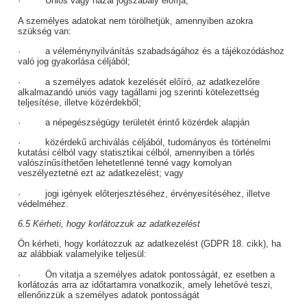
· Uniós vagy hazai jogszabály előírja;
A személyes adatokat nem törölhetjük, amennyiben azokra
szükség van:
· a véleménynyilvánítás szabadságához és a tájékozódáshoz
való jog gyakorlása céljából;
· a személyes adatok kezelését előíró, az adatkezelőre
alkalmazandó uniós vagy tagállami jog szerinti kötelezettség
teljesítése, illetve közérdekből;
· a népegészségügy területét érintő közérdek alapján
· közérdekű archiválás céljából, tudományos és történelmi
kutatási célból vagy statisztikai célból, amennyiben a törlés
valószínűsíthetően lehetetlenné tenné vagy komolyan
veszélyeztetné ezt az adatkezelést; vagy
· jogi igények előterjesztéséhez, érvényesítéséhez, illetve
védelméhez.
6.5 Kérheti, hogy korlátozzuk az adatkezelést
Ön kérheti, hogy korlátozzuk az adatkezelést (GDPR 18. cikk), ha
az alábbiak valamelyike teljesül:
· Ön vitatja a személyes adatok pontosságát, ez esetben a
korlátozás arra az időtartamra vonatkozik, amely lehetővé teszi,
ellenőrizzük a személyes adatok pontosságát