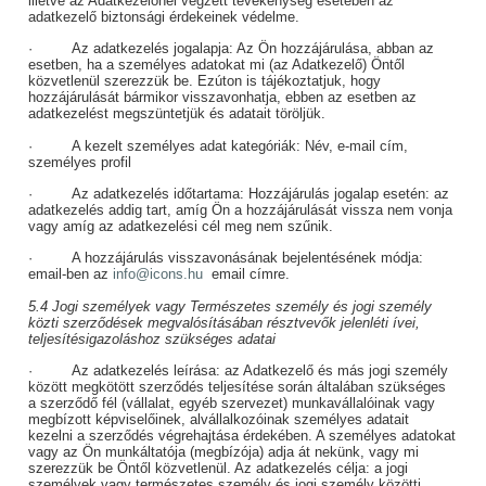
illetve az Adatkezelőnél végzett tevékenység esetében az
adatkezelő biztonsági érdekeinek védelme.
·
Az adatkezelés jogalapja:
Az Ön hozzájárulása, abban az
esetben, ha a személyes adatokat mi (az Adatkezelő) Öntől
közvetlenül szerezzük be. Ezúton is tájékoztatjuk, hogy
hozzájárulását bármikor visszavonhatja, ebben az esetben az
adatkezelést megszüntetjük és adatait töröljük.
·
A kezelt személyes adat kategóriák:
Név, e-mail cím,
személyes profil
·
Az adatkezelés időtartama:
Hozzájárulás jogalap esetén: az
adatkezelés addig tart, amíg Ön a hozzájárulását vissza nem vonja
vagy amíg az adatkezelési cél meg nem szűnik.
·
A hozzájárulás visszavonásának bejelentésének módja:
email-ben az
info@icons.hu
email címre.
5.4 Jogi személyek vagy Természetes személy és jogi személy
közti szerződések megvalósításában résztvevők jelenléti ívei,
teljesítésigazoláshoz szükséges adatai
·
Az adatkezelés leírása:
az Adatkezelő és más jogi személy
között megkötött szerződés teljesítése során általában szükséges
a szerződő fél (vállalat, egyéb szervezet) munkavállalóinak vagy
megbízott képviselőinek, alvállalkozóinak személyes adatait
kezelni a szerződés végrehajtása érdekében. A személyes adatokat
vagy az Ön munkáltatója (megbízója) adja át nekünk, vagy mi
szerezzük be Öntől közvetlenül. Az adatkezelés célja: a jogi
személyek vagy természetes személy és jogi személy közötti