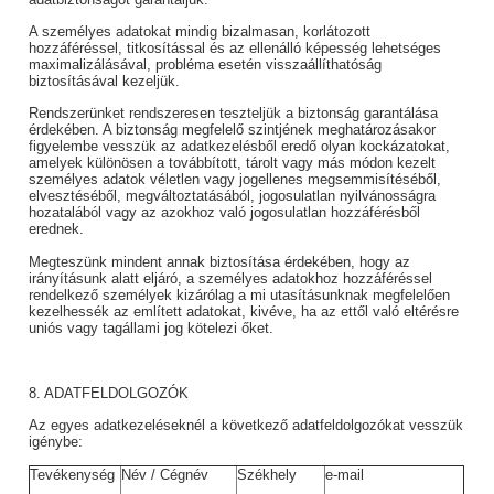
A személyes adatokat mindig bizalmasan, korlátozott
hozzáféréssel, titkosítással és az ellenálló képesség lehetséges
maximalizálásával, probléma esetén visszaállíthatóság
biztosításával kezeljük.
Rendszerünket rendszeresen teszteljük a biztonság garantálása
érdekében. A biztonság megfelelő szintjének meghatározásakor
figyelembe vesszük az adatkezelésből eredő olyan kockázatokat,
amelyek különösen a továbbított, tárolt vagy más módon kezelt
személyes adatok véletlen vagy jogellenes megsemmisítéséből,
elvesztéséből, megváltoztatásából, jogosulatlan nyilvánosságra
hozatalából vagy az azokhoz való jogosulatlan hozzáférésből
erednek.
Megteszünk mindent annak biztosítása érdekében, hogy az
irányításunk alatt eljáró, a személyes adatokhoz hozzáféréssel
rendelkező személyek kizárólag a mi utasításunknak megfelelően
kezelhessék az említett adatokat, kivéve, ha az ettől való eltérésre
uniós vagy tagállami jog kötelezi őket.
8. ADATFELDOLGOZÓK
Az egyes adatkezeléseknél a következő adatfeldolgozókat vesszük
igénybe:
Tevékenység
Név / Cégnév
Székhely
e-mail