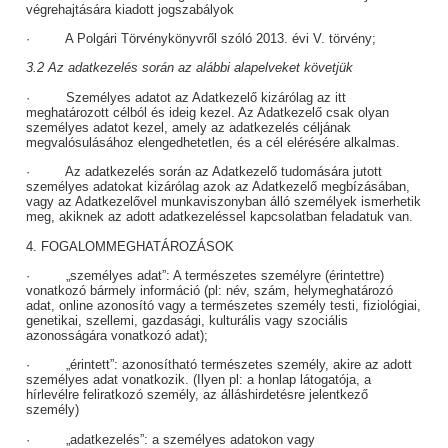
végrehajtására kiadott jogszabályok
· A Polgári Törvénykönyvről szóló 2013. évi V. törvény;
3.2 Az adatkezelés során az alábbi alapelveket követjük
· Személyes adatot az Adatkezelő kizárólag az itt
meghatározott célból és ideig kezel. Az Adatkezelő csak olyan
személyes adatot kezel, amely az adatkezelés céljának
megvalósulásához elengedhetetlen, és a cél elérésére alkalmas.
· Az adatkezelés során az Adatkezelő tudomására jutott
személyes adatokat kizárólag azok az Adatkezelő megbízásában,
vagy az Adatkezelővel munkaviszonyban álló személyek ismerhetik
meg, akiknek az adott adatkezeléssel kapcsolatban feladatuk van.
4. FOGALOMMEGHATÁROZÁSOK
· „személyes adat”: A természetes személyre (érintettre)
vonatkozó bármely információ (pl: név, szám, helymeghatározó
adat, online azonosító vagy a természetes személy testi, fiziológiai,
genetikai, szellemi, gazdasági, kulturális vagy szociális
azonosságára vonatkozó adat);
· „érintett”: azonosítható természetes személy, akire az adott
személyes adat vonatkozik. (Ilyen pl: a honlap látogatója, a
hírlevélre feliratkozó személy, az álláshirdetésre jelentkező
személy)
· „adatkezelés”: a személyes adatokon vagy