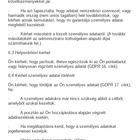
következményekkel jár.
· Ha azt tapasztalta, hogy adatait nemzetközi szervezet, vagy
harmadik ország (nem uniós tagállam) felé továbbítottuk, úgy
kérheti annak bemutatást, hogy mi garantálja személyes adatai
megfelelő kezelését.
· Kérhet másolatot a kezelt személyes adatairól. (A további
másolatokért az adminisztratív költségeken alapuló díjat
számíthatunk fel.)
6.3 Helyesbítést kérhet
Ön kérheti, hogy javítsuk, illetve egészítsük ki az Ön pontatlanul,
vagy hiányosan rögzített személyes adatát (GDPR 16. cikk).
6.4 Kérhet személyes adatai törlését
Ön kérheti, hogy töröljük az Ön személyes adatait (GDPR 17. cikk),
ha:
· A személyes adatokra már nincs szükség abból a célból,
amelyből azokat kezeltük;
· A pusztán az Ön hozzájárulása alapján végzett
adatkezelések esetén;
· Ha megállapításra kerül, hogy a személyes adatokat
jogellenesen kezeljük;