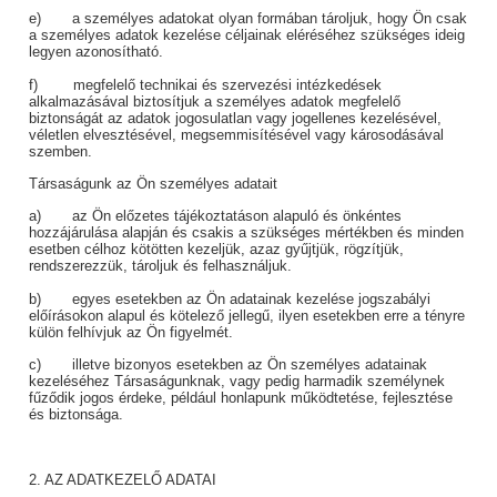
e) a személyes adatokat olyan formában tároljuk, hogy Ön csak
a személyes adatok kezelése céljainak eléréséhez szükséges ideig
legyen azonosítható.
f) megfelelő technikai és szervezési intézkedések
alkalmazásával biztosítjuk a személyes adatok megfelelő
biztonságát az adatok jogosulatlan vagy jogellenes kezelésével,
véletlen elvesztésével, megsemmisítésével vagy károsodásával
szemben.
Társaságunk az Ön személyes adatait
a) az Ön előzetes tájékoztatáson alapuló és önkéntes
hozzájárulása alapján és csakis a szükséges mértékben és minden
esetben célhoz kötötten kezeljük, azaz gyűjtjük, rögzítjük,
rendszerezzük, tároljuk és felhasználjuk.
b) egyes esetekben az Ön adatainak kezelése jogszabályi
előírásokon alapul és kötelező jellegű, ilyen esetekben erre a tényre
külön felhívjuk az Ön figyelmét.
c) illetve bizonyos esetekben az Ön személyes adatainak
kezeléséhez Társaságunknak, vagy pedig harmadik személynek
fűződik jogos érdeke, például honlapunk működtetése, fejlesztése
és biztonsága.
2. AZ ADATKEZELŐ ADATAI