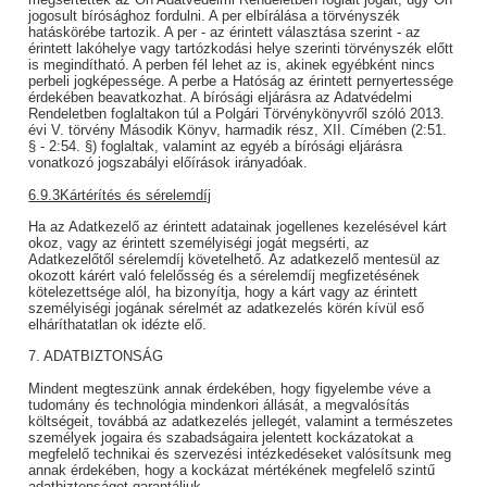
jogosult bírósághoz fordulni. A per elbírálása a törvényszék
hatáskörébe tartozik. A per - az érintett választása szerint - az
érintett lakóhelye vagy tartózkodási helye szerinti törvényszék előtt
is megindítható. A perben fél lehet az is, akinek egyébként nincs
perbeli jogképessége. A perbe a Hatóság az érintett pernyertessége
érdekében beavatkozhat. A bírósági eljárásra az Adatvédelmi
Rendeletben foglaltakon túl a Polgári Törvénykönyvről szóló 2013.
évi V. törvény Második Könyv, harmadik rész, XII. Címében (2:51.
§ - 2:54. §) foglaltak, valamint az egyéb a bírósági eljárásra
vonatkozó jogszabályi előírások irányadóak.
6.9.3Kártérítés és sérelemdíj
Ha az Adatkezelő az érintett adatainak jogellenes kezelésével kárt
okoz, vagy az érintett személyiségi jogát megsérti, az
Adatkezelőtől sérelemdíj követelhető. Az adatkezelő mentesül az
okozott kárért való felelősség és a sérelemdíj megfizetésének
kötelezettsége alól, ha bizonyítja, hogy a kárt vagy az érintett
személyiségi jogának sérelmét az adatkezelés körén kívül eső
elháríthatatlan ok idézte elő.
7. ADATBIZTONSÁG
Mindent megteszünk annak érdekében, hogy figyelembe véve a
tudomány és technológia mindenkori állását, a megvalósítás
költségeit, továbbá az adatkezelés jellegét, valamint a természetes
személyek jogaira és szabadságaira jelentett kockázatokat a
megfelelő technikai és szervezési intézkedéseket valósítsunk meg
annak érdekében, hogy a kockázat mértékének megfelelő szintű
adatbiztonságot garantáljuk.