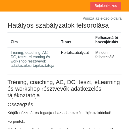
Tovább a fő tartalomhoz
Bejelentkezés
Vissza az előző oldalra
Hatályos szabályzatok felsorolása
Felhasználói
Cím
Típus
hozzájárulás
Tréning, coaching, AC,
Portálszabályzat
Minden
DC, teszt, eLearning és
felhasználó
workshop résztvevők
adatkezelési tájékoztatója
Tréning, coaching, AC, DC, teszt, eLearning
és workshop résztvevők adatkezelési
tájékoztatója
Összegzés
Kérjük nézze át és fogadja el az adatkezelési tájékoztatónkat!
Fő pontok: