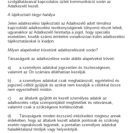
szolgáltatásaival kapcsolatos üzleti kommunikáció során az
Adatkezelő kezeli.
A tájékoztató tárgyi hatálya
Jelen adatkezelési tájékoztató az Adatkezelő adott témához
kapcsolódó adatkezelési tevékenységeinek túlnyomó részét lefedi,
ugyanakkor az Adatkezelő fenntartja a jogot, hogy speciális
esetekben, kisebb számú érintettre vonatkozóan külön adatkezelési
tájékoztatásokat is kiadjon.
Milyen alapelveket követünk adatkezelésünk során?
Társaságunk az adatkezelése során alábbi alapelveket követi:
a) a személyes adatokat jogszerűen és tisztességesen,
valamint az Ön számára átláthatóan kezeljük.
b) a személyes adatokat csak meghatározott, egyértelmű és
jogszerű célból gyűjtjük és azokat nem kezeljük a célokkal össze
nem egyeztethető módon.
c) az általunk gyűjtött és kezelt személyes adatok az
adatkezelés céljai szempontjából megfelelőek és relevánsak,
valamint csak a szükségesre korlátozódnak.
d) Társaságunk minden észszerű intézkedést megtesz annak
érdekében, hogy az általunk kezelt adatok pontosak és szükség
esetén naprakészek legyenek, a pontatlan személyes adatokat
haladéktalanul töröljük vagy helyesbítjük.