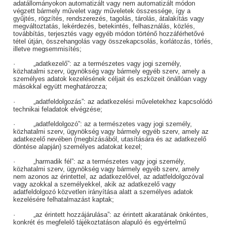
adatállományokon automatizált vagy nem automatizált módon
végzett bármely művelet vagy műveletek összessége, így a
gyűjtés, rögzítés, rendszerezés, tagolás, tárolás, átalakítás vagy
megváltoztatás, lekérdezés, betekintés, felhasználás, közlés,
továbbítás, terjesztés vagy egyéb módon történő hozzáférhetővé
tétel útján, összehangolás vagy összekapcsolás, korlátozás, törlés,
illetve megsemmisítés;
· „adatkezelő”: az a természetes vagy jogi személy,
közhatalmi szerv, ügynökség vagy bármely egyéb szerv, amely a
személyes adatok kezelésének céljait és eszközeit önállóan vagy
másokkal együtt meghatározza;
· „adatfeldolgozás”: az adatkezelési műveletekhez kapcsolódó
technikai feladatok elvégzése;
· „adatfeldolgozó”: az a természetes vagy jogi személy,
közhatalmi szerv, ügynökség vagy bármely egyéb szerv, amely az
adatkezelő nevében (megbízásából, utasítására és az adatkezelő
döntése alapján) személyes adatokat kezel;
· „harmadik fél”: az a természetes vagy jogi személy,
közhatalmi szerv, ügynökség vagy bármely egyéb szerv, amely
nem azonos az érintettel, az adatkezelővel, az adatfeldolgozóval
vagy azokkal a személyekkel, akik az adatkezelő vagy
adatfeldolgozó közvetlen irányítása alatt a személyes adatok
kezelésére felhatalmazást kaptak;
· „az érintett hozzájárulása”: az érintett akaratának önkéntes,
konkrét és megfelelő tájékoztatáson alapuló és egyértelmű