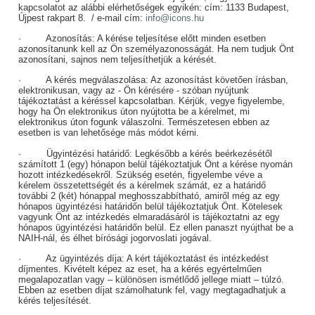
kapcsolatot az alábbi elérhetőségek egyikén: cím: 1133 Budapest,
Újpest rakpart 8. / e-mail cím:
info@icons.hu
· Azonosítás: A kérése teljesítése előtt minden esetben
azonosítanunk kell az Ön személyazonosságát. Ha nem tudjuk Önt
azonosítani, sajnos nem teljesíthetjük a kérését.
· A kérés megválaszolása: Az azonosítást követően írásban,
elektronikusan, vagy az - Ön kérésére - szóban nyújtunk
tájékoztatást a kéréssel kapcsolatban. Kérjük, vegye figyelembe,
hogy ha Ön elektronikus úton nyújtotta be a kérelmet, mi
elektronikus úton fogunk válaszolni. Természetesen ebben az
esetben is van lehetősége más módot kérni.
· Ügyintézési határidő: Legkésőbb a kérés beérkezésétől
számított 1 (egy) hónapon belül tájékoztatjuk Önt a kérése nyomán
hozott intézkedésekről. Szükség esetén, figyelembe véve a
kérelem összetettségét és a kérelmek számát, ez a határidő
további 2 (két) hónappal meghosszabbítható, amiről még az egy
hónapos ügyintézési határidőn belül tájékoztatjuk Önt. Kötelesek
vagyunk Önt az intézkedés elmaradásáról is tájékoztatni az egy
hónapos ügyintézési határidőn belül. Ez ellen panaszt nyújthat be a
NAIH-nál, és élhet bírósági jogorvoslati jogával.
· Az ügyintézés díja: A kért tájékoztatást és intézkedést
díjmentes. Kivételt képez az eset, ha a kérés egyértelműen
megalapozatlan vagy – különösen ismétlődő jellege miatt – túlzó.
Ebben az esetben díjat számolhatunk fel, vagy megtagadhatjuk a
kérés teljesítését.