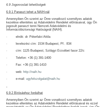
6.9 Jogorvoslati lehetőségek
6.9.1 Panaszt tehet a NAIH-nál
Amennyiben Ön szerint az Önre vonatkozó személyes adatok
kezelése ellentétes az Adatvédelmi Rendelet előírásaival, úgy Ön
jogosult panaszt tenni Nemzeti Adatvédelmi és
Információbiztonsági Hatóságnál (NAIH).
· elnök: dr. Péterfalvi Attila
· levelezési cím: 1534 Budapest, Pf.: 834
· cím: 1125 Budapest, Szilágyi Erzsébet fasor 22/c
· Telefon: +36 (1) 391-1400
· Fax: +36 (1) 391-1410
· web:
http://naih.hu
· e-mail:
ugyfelszolgalat@naih.hu
6.9.2 Bírósághoz fordulhat
Amennyiben Ön szerint az Önre vonatkozó személyes adatok
kezelése ellentétes az Adatvédelmi Rendelet előírásaival és ezzel
megsértették az Ön Adatvédelmi Rendeletben foglalt jogait, úgy Ön