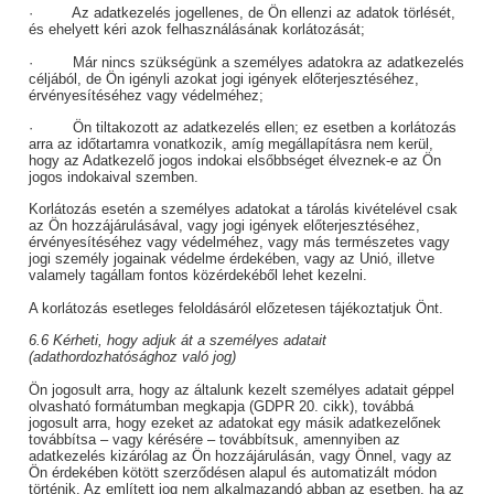
· Az adatkezelés jogellenes, de Ön ellenzi az adatok törlését,
és ehelyett kéri azok felhasználásának korlátozását;
· Már nincs szükségünk a személyes adatokra az adatkezelés
céljából, de Ön igényli azokat jogi igények előterjesztéséhez,
érvényesítéséhez vagy védelméhez;
· Ön tiltakozott az adatkezelés ellen; ez esetben a korlátozás
arra az időtartamra vonatkozik, amíg megállapításra nem kerül,
hogy az Adatkezelő jogos indokai elsőbbséget élveznek-e az Ön
jogos indokaival szemben.
Korlátozás esetén a személyes adatokat a tárolás kivételével csak
az Ön hozzájárulásával, vagy jogi igények előterjesztéséhez,
érvényesítéséhez vagy védelméhez, vagy más természetes vagy
jogi személy jogainak védelme érdekében, vagy az Unió, illetve
valamely tagállam fontos közérdekéből lehet kezelni.
A korlátozás esetleges feloldásáról előzetesen tájékoztatjuk Önt.
6.6 Kérheti, hogy adjuk át a személyes adatait
(adathordozhatósághoz való jog)
Ön jogosult arra, hogy az általunk kezelt személyes adatait géppel
olvasható formátumban megkapja (GDPR 20. cikk), továbbá
jogosult arra, hogy ezeket az adatokat egy másik adatkezelőnek
továbbítsa – vagy kérésére – továbbítsuk, amennyiben az
adatkezelés kizárólag az Ön hozzájárulásán, vagy Önnel, vagy az
Ön érdekében kötött szerződésen alapul és automatizált módon
történik. Az említett jog nem alkalmazandó abban az esetben, ha az