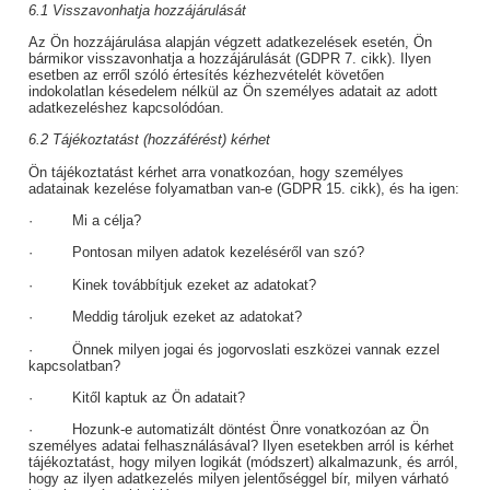
6.1 Visszavonhatja hozzájárulását
Az Ön hozzájárulása alapján végzett adatkezelések esetén, Ön
bármikor visszavonhatja a hozzájárulását (GDPR 7. cikk). Ilyen
esetben az erről szóló értesítés kézhezvételét követően
indokolatlan késedelem nélkül az Ön személyes adatait az adott
adatkezeléshez kapcsolódóan.
6.2 Tájékoztatást (hozzáférést) kérhet
Ön tájékoztatást kérhet arra vonatkozóan, hogy személyes
adatainak kezelése folyamatban van-e (GDPR 15. cikk), és ha igen:
· Mi a célja?
· Pontosan milyen adatok kezeléséről van szó?
· Kinek továbbítjuk ezeket az adatokat?
· Meddig tároljuk ezeket az adatokat?
· Önnek milyen jogai és jogorvoslati eszközei vannak ezzel
kapcsolatban?
· Kitől kaptuk az Ön adatait?
· Hozunk-e automatizált döntést Önre vonatkozóan az Ön
személyes adatai felhasználásával? Ilyen esetekben arról is kérhet
tájékoztatást, hogy milyen logikát (módszert) alkalmazunk, és arról,
hogy az ilyen adatkezelés milyen jelentőséggel bír, milyen várható