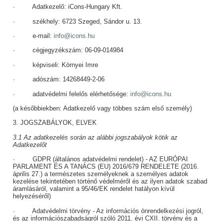
· Adatkezelő: iCons-Hungary Kft.
· székhely: 6723 Szeged, Sándor u. 13.
· e-mail:
info@icons.hu
· cégjegyzékszám: 06-09-014984
· képviseli: Környei Imre
· adószám: 14268449-2-06
· adatvédelmi felelős elérhetősége:
info@icons.hu
(a későbbiekben: Adatkezelő vagy többes szám első személy)
3. JOGSZABÁLYOK, ELVEK
3.1 Az adatkezelés során az alábbi jogszabályok kötik az
Adatkezelőt
· GDPR (általános adatvédelmi rendelet) - AZ EURÓPAI
PARLAMENT ÉS A TANÁCS (EU) 2016/679 RENDELETE (2016.
április 27.) a természetes személyeknek a személyes adatok
kezelése tekintetében történő védelméről és az ilyen adatok szabad
áramlásáról, valamint a 95/46/EK rendelet hatályon kívül
helyezéséről)
· Adatvédelmi törvény - Az információs önrendelkezési jogról,
és az információszabadságról szóló 2011. évi CXII. törvény és a