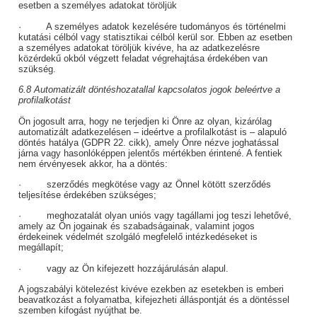
esetben a személyes adatokat töröljük
· A személyes adatok kezelésére tudományos és történelmi
kutatási célból vagy statisztikai célból kerül sor. Ebben az esetben
a személyes adatokat töröljük kivéve, ha az adatkezelésre
közérdekű okból végzett feladat végrehajtása érdekében van
szükség.
6.8 Automatizált döntéshozatallal kapcsolatos jogok beleértve a
profilalkotást
Ön jogosult arra, hogy ne terjedjen ki Önre az olyan, kizárólag
automatizált adatkezelésen – ideértve a profilalkotást is – alapuló
döntés hatálya (GDPR 22. cikk), amely Önre nézve joghatással
járna vagy hasonlóképpen jelentős mértékben érintené. A fentiek
nem érvényesek akkor, ha a döntés:
· szerződés megkötése vagy az Önnel kötött szerződés
teljesítése érdekében szükséges;
· meghozatalát olyan uniós vagy tagállami jog teszi lehetővé,
amely az Ön jogainak és szabadságainak, valamint jogos
érdekeinek védelmét szolgáló megfelelő intézkedéseket is
megállapít;
· vagy az Ön kifejezett hozzájárulásán alapul.
A jogszabályi kötelezést kivéve ezekben az esetekben is emberi
beavatkozást a folyamatba, kifejezheti álláspontját és a döntéssel
szemben kifogást nyújthat be.