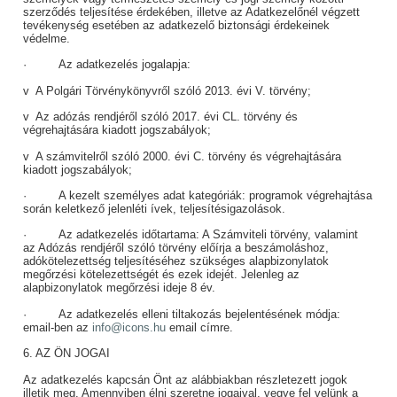
szerződés teljesítése érdekében, illetve az Adatkezelőnél végzett
tevékenység esetében az adatkezelő biztonsági érdekeinek
védelme.
·
Az adatkezelés jogalapja:
v A Polgári Törvénykönyvről szóló 2013. évi V. törvény;
v Az adózás rendjéről szóló 2017. évi CL. törvény és
végrehajtására kiadott jogszabályok;
v A számvitelről szóló 2000. évi C. törvény és végrehajtására
kiadott jogszabályok;
·
A kezelt személyes adat kategóriák:
programok végrehajtása
során keletkező jelenléti ívek, teljesítésigazolások.
·
Az adatkezelés időtartama:
A Számviteli törvény, valamint
az Adózás rendjéről szóló törvény előírja a beszámoláshoz,
adókötelezettség teljesítéséhez szükséges alapbizonylatok
megőrzési kötelezettségét és ezek idejét. Jelenleg az
alapbizonylatok megőrzési ideje 8 év.
·
Az adatkezelés elleni tiltakozás bejelentésének módja:
email-ben az
info@icons.hu
email címre.
6. AZ ÖN JOGAI
Az adatkezelés kapcsán Önt az alábbiakban részletezett jogok
illetik meg. Amennyiben élni szeretne jogaival, vegye fel velünk a