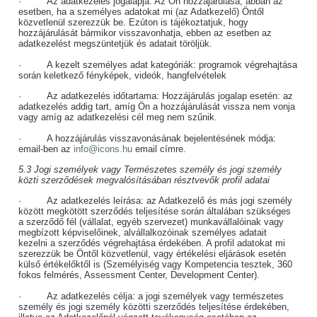
·
Az adatkezelés jogalapja:
Az Ön hozzájárulása, abban az
esetben, ha a személyes adatokat mi (az Adatkezelő) Öntől
közvetlenül szerezzük be. Ezúton is tájékoztatjuk, hogy
hozzájárulását bármikor visszavonhatja, ebben az esetben az
adatkezelést megszüntetjük és adatait töröljük.
·
A kezelt személyes adat kategóriák:
programok végrehajtása
során keletkező fényképek, videók, hangfelvételek
·
Az adatkezelés időtartama:
Hozzájárulás jogalap esetén: az
adatkezelés addig tart, amíg Ön a hozzájárulását vissza nem vonja
vagy amíg az adatkezelési cél meg nem szűnik.
·
A hozzájárulás visszavonásának bejelentésének módja:
email-ben az
info@icons.hu
email címre.
5.3 Jogi személyek vagy Természetes személy és jogi személy
közti szerződések megvalósításában résztvevők profil adatai
·
Az adatkezelés leírása:
az Adatkezelő és más jogi személy
között megkötött szerződés teljesítése során általában szükséges
a szerződő fél (vállalat, egyéb szervezet) munkavállalóinak vagy
megbízott képviselőinek, alvállalkozóinak személyes adatait
kezelni a szerződés végrehajtása érdekében. A profil adatokat mi
szerezzük be Öntől közvetlenül, vagy értékelési eljárások esetén
külső értékelőktől is (Személyiség vagy Kompetencia tesztek, 360
fokos felmérés, Assessment Center, Development Center).
·
Az adatkezelés célja:
a jogi személyek vagy természetes
személy és jogi személy közötti szerződés teljesítése érdekében,