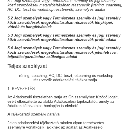
5.1 Jogi személyek vagy Természetes személy és jogi személy
közti szerződések megvalósításában résztvevők (tréning, coaching,
AC, DC, teszt és workshop résztvevők) személyes adatai
5.2 Jogi személyek vagy Természetes személy és jogi személy
közti szerződések megvalósításában résztvevők fényképei,
videók és hangfelvételek
5.3 Jogi személyek vagy Természetes személy és jogi személy
közti szerződések megvalósításában résztvevők profil adatai
5.4 Jogi személyek vagy Természetes személy és jogi személy
közti szerződések megvalósításában résztvevők jelenléti ívei,
teljesítésigazoláshoz szükséges adatai
Teljes szabályzat
Tréning, coaching, AC, DC, teszt, eLearning és workshop
résztvevők adatkezelési tájékoztatója
1. BEVEZETÉS
Az Adatkezelő tiszteletben tartja az Ön személyhez fűződő jogait,
ezért elkészítette az alábbi Adatkezelési tájékoztatót, amely az
Adatkezelő hivatalos honlapján is elérhető.
A tájékoztató személyi hatálya
Jelen adatkezelési tájékoztató minden olyan természetes
személyre vonatkozik, akiknek az adatait az Adatkezelő