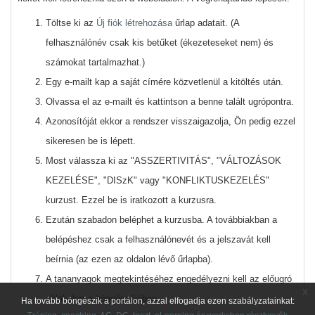
Töltse ki az
Új fiók létrehozása
űrlap adatait. (A
felhasználónév csak kis betűket (ékezeteseket nem) és
számokat tartalmazhat.)
Egy e-mailt kap a saját címére közvetlenül a kitöltés után.
Olvassa el az e-mailt és kattintson a benne talált ugrópontra.
Azonosítóját ekkor a rendszer visszaigazolja, Ön pedig ezzel
sikeresen be is lépett.
Most válassza ki az "
ASSZERTIVITÁS
", "
VÁLTOZÁSOK
KEZELÉSE
", "
DISzK
" vagy "
KONFLIKTUSKEZELÉS
"
kurzust. Ezzel be is iratkozott a kurzusra.
Ezután szabadon beléphet a kurzusba. A továbbiakban a
belépéshez csak a felhasználónevét és a jelszavát kell
beírnia (az ezen az oldalon lévő űrlapba).
A tananyagok megtekintéséhez engedélyezni kell az előugró
x
ablakokat a böngészőjében.
Ha tovább böngészik a portálon, azzal elfogadja ezen szabályzatainkat: