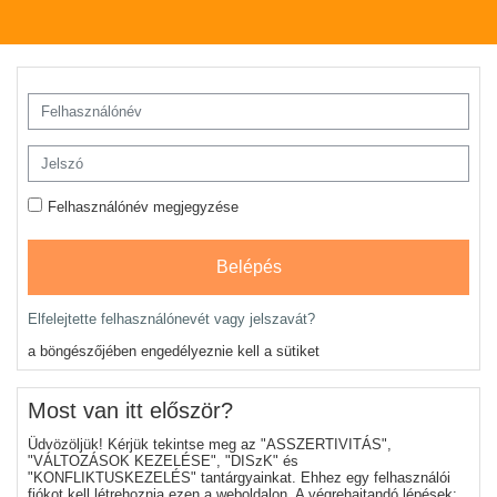
Tovább a fő tartalomhoz
Ugrás új fiók létrehozására
Felhasználónév
Jelszó
Felhasználónév megjegyzése
Belépés
Elfelejtette felhasználónevét vagy jelszavát?
a böngészőjében engedélyeznie kell a sütiket
Most van itt először?
Üdvözöljük! Kérjük tekintse meg az "
ASSZERTIVITÁS
",
"
VÁLTOZÁSOK KEZELÉSE
", "
DISzK
" és
"
KONFLIKTUSKEZELÉS
" tantárgyainkat. Ehhez egy felhasználói
fiókot kell létrehoznia ezen a weboldalon. A végrehajtandó lépések: