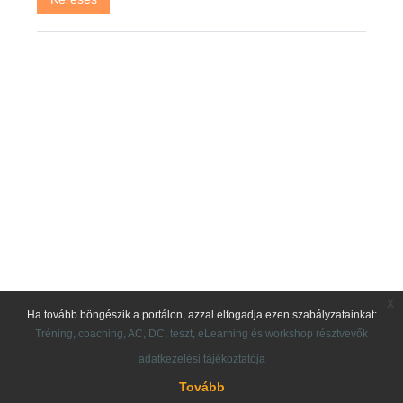
x
Ha tovább böngészik a portálon, azzal elfogadja ezen szabályzatainkat:
Tréning, coaching, AC, DC, teszt, eLearning és workshop résztvevők
adatkezelési tájékoztatója
Tovább