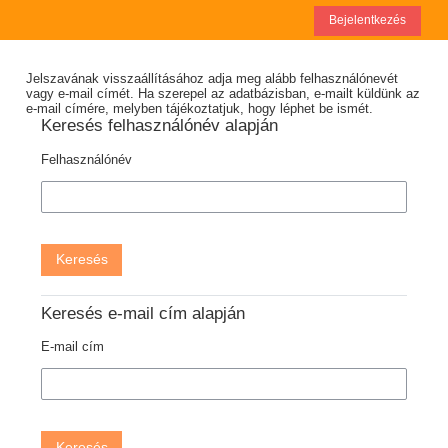
Tovább a fő tartalomhoz
Bejelentkezés
Jelszavának visszaállításához adja meg alább felhasználónevét
vagy e-mail címét. Ha szerepel az adatbázisban, e-mailt küldünk az
e-mail címére, melyben tájékoztatjuk, hogy léphet be ismét.
Keresés felhasználónév alapján
Felhasználónév
Keresés e-mail cím alapján
E-mail cím